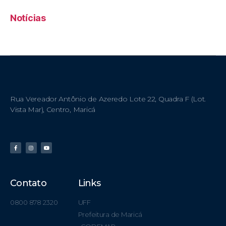
Notícias
Rua Vereador Antônio de Azeredo Lote 22, Quadra F (Lot.
Vista Mar), Centro, Maricá
Contato
Links
0800 878 2320
UFF
Prefeitura de Maricá