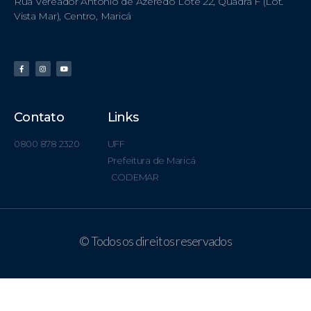
Rua Vereador Antônio de Azeredo Lote 22, Quadra F (Lot.
Vista Mar), Centro, Maricá
Contato
Links
0800 878 2320
UFF
Prefeitura de Maricá
CODEMAR
© Todos os direitos reservados