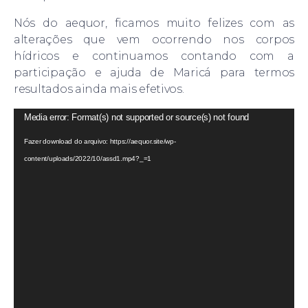
Nós do aequor, ficamos muito felizes com as
alterações que vem ocorrendo nos corpos
hídricos e continuamos contando com a
participação e ajuda de Maricá para termos
resultados ainda mais efetivos.
T
Media error: Format(s) not supported or source(s) not found
o
Fazer download do arquivo: https://aequor.site/wp-
c
content/uploads/2022/10/assd1.mp4?_=1
a
d
o
r
d
e
v
í
d