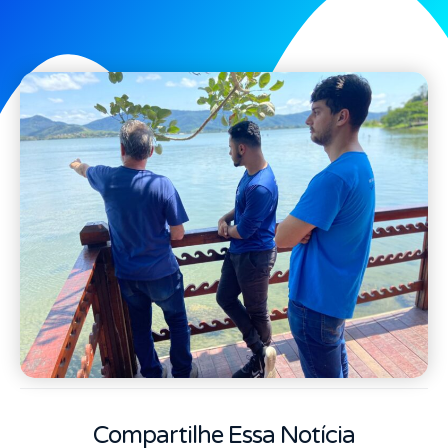
Compartilhe Essa Notícia