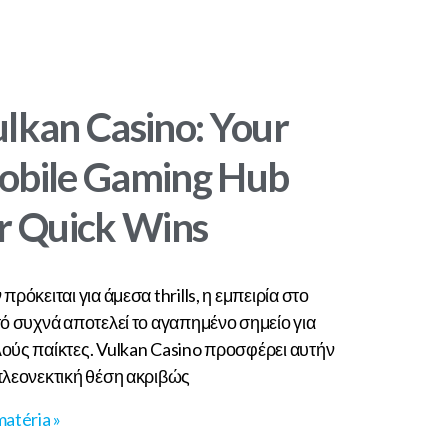
lkan Casino: Your
obile Gaming Hub
r Quick Wins
πρόκειται για άμεσα thrills, η εμπειρία στο
τό συχνά αποτελεί το αγαπημένο σημείο για
ούς παίκτες. Vulkan Casino προσφέρει αυτήν
πλεονεκτική θέση ακριβώς
matéria »