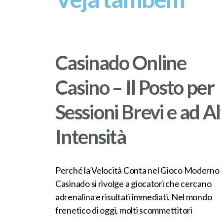
Casinado Online
Casino – Il Posto per
Sessioni Brevi e ad A
Intensità
Perché la Velocità Conta nel Gioco Moderno
Casinado si rivolge a giocatori che cercano
adrenalina e risultati immediati. Nel mondo
frenetico di oggi, molti scommettitori