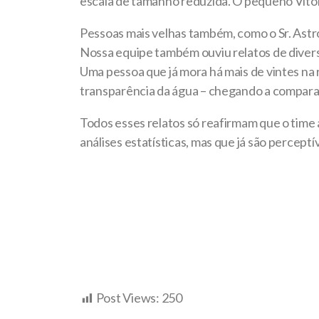
escala de tamanho reduzida. O pequeno Vitor 
Pessoas mais velhas também, como o Sr. Ast
Nossa equipe também ouviu relatos de diverso
Uma pessoa que já mora há mais de vintes n
transparência da água – chegando a comparar
Todos esses relatos só reafirmam que o time 
análises estatísticas, mas que já são percep
Post Views:
250