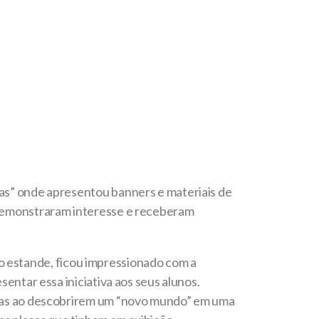
as” onde apresentou banners e materiais de
 demonstraram interesse e receberam
 do estande, ficou impressionado com a
entar essa iniciativa aos seus alunos.
hadas ao descobrirem um “novo mundo” em uma