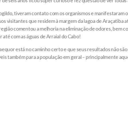
de seis anos ficou super curioso e fez questão de ver todas 
rogildo, tiveram contato com os organismos e manifestaram 
s visitantes que residem à margem da lagoa de Araçatiba ate
a região comentou a melhoria na eliminação de odores, bem
 até com as águas de Arraial do Cabo!
aequor está no caminho certo e que seus resultados não são 
tíveis também para a população em geral – principalmente aqu