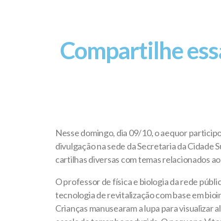
Compartilhe essa
Nesse domingo, dia 09/10, o aequor particip
divulgação na sede da Secretaria da Cidade
cartilhas diversas com temas relacionados a
O professor de física e biologia da rede públ
tecnologia de revitalização com base em bioin
Crianças manusearam a lupa para visualizar