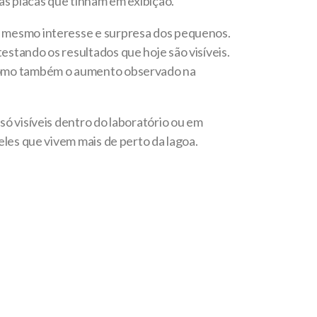
as placas que tinham em exibição.
o mesmo interesse e surpresa dos pequenos.
stando os resultados que hoje são visíveis.
 como também o aumento observado na
só visíveis dentro do laboratório ou em
eles que vivem mais de perto da lagoa.