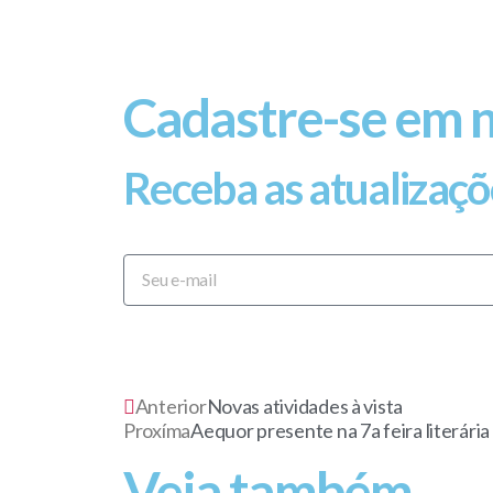
Cadastre-se em 
Receba as atualizaçõ
Anterior
Novas atividades à vista
Proxíma
Aequor presente na 7a feira literária
Veja também