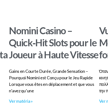
Nomini Casino –
Vu
Quick‑Hit Slots pour le
M
lta
Joueur à Haute Vitesse
fo
Gains en Courte Durée, Grande Sensation –
Όταν 
Pourquoi Nomini est Conçu pour le Jeu Rapide
κινη
Lorsque vous êtes en déplacement et que vous
πολλ
n’avez qu’une
την 
Ver matéria »
Ver 