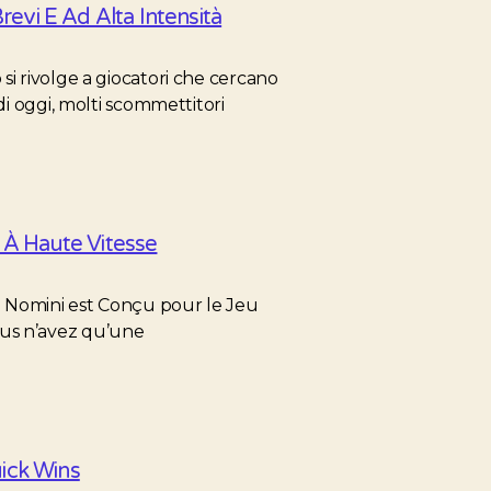
revi E Ad Alta Intensità
i rivolge a giocatori che cercano
di oggi, molti scommettitori
 À Haute Vitesse
 Nomini est Conçu pour le Jeu
us n’avez qu’une
ick Wins