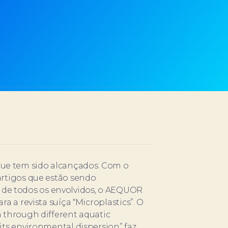
ue tem sido alcançados. Com o
artigos que estão sendo
de todos os envolvidos, o AEQUOR
a a revista suíça “Microplastics”. O
n through different aquatic
its environmental dispersion” faz