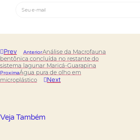
CADASTRAR
Prev
Análise da Macrofauna
Anterior
bentônica concluída no restante do
sistema lagunar Maricá-Guarapina
Água pura de olho em
Proxíma
Next
microplástico
Veja Também