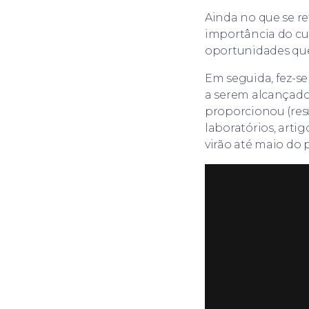
Ainda no que se ref
importância do cur
oportunidades que
Em seguida, fez-se
a serem alcançado
proporcionou (resu
laboratórios, arti
virão até maio do 