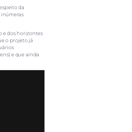
respeito da
s inúmeras
o e dos horizontes
 o projeto já
vários
tens) e que ainda