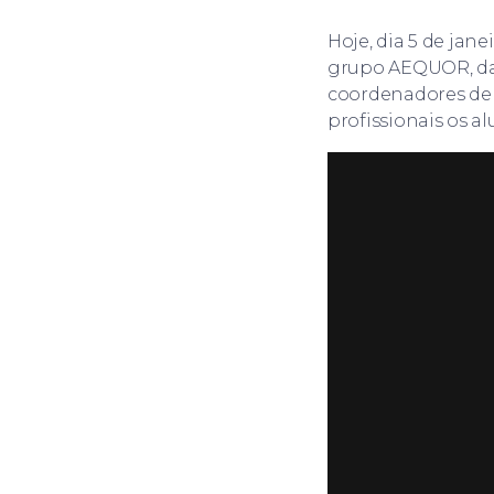
Hoje, dia 5 de jane
grupo AEQUOR, da 
coordenadores de á
profissionais os a