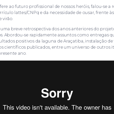
ere ao futuro profissional de nossos heróis, falou-se a 
rículo lattes/CNPq e da necessidade de ousar, frente à
 virão.
 uma breve retrospectiva dos anos anteriores do projet
s. Abordou-se rapidamente assuntos como entregas que
ltados positivos da laguna de Araçatiba, instalação de 
gos científicos publicados, entre um universo de outros i
presente ano.