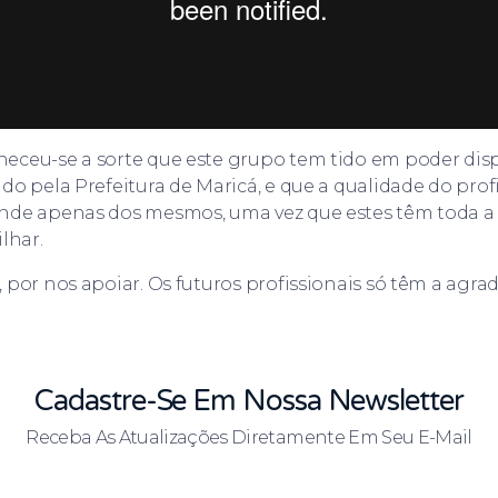
eceu-se a sorte que este grupo tem tido em poder dis
do pela Prefeitura de Maricá, e que a qualidade do prof
nde apenas dos mesmos, uma vez que estes têm toda a 
lhar.
 por nos apoiar. Os futuros profissionais só têm a agra
Cadastre-Se Em Nossa Newsletter
Receba As Atualizações Diretamente Em Seu E-Mail