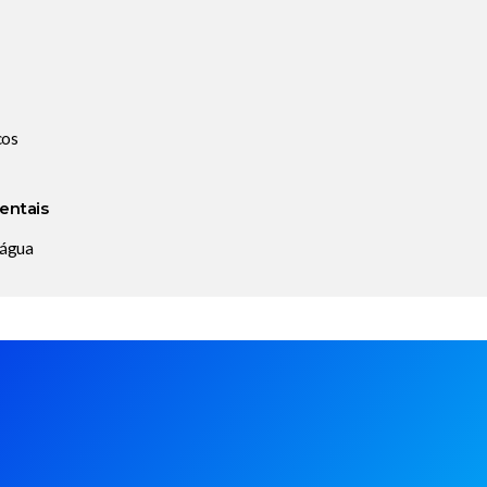
cos
entais
 água