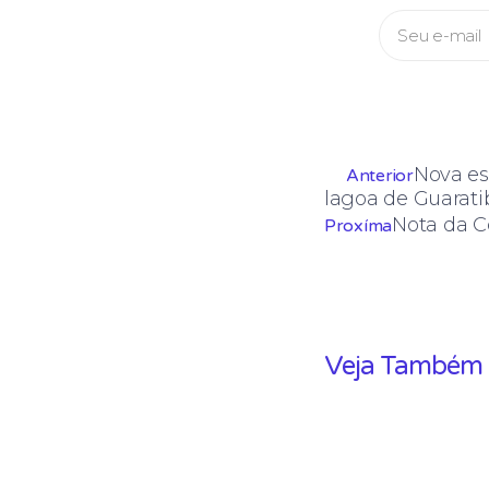
Nova es
Anterior
lagoa de Guarati
Nota da 
Proxíma
Veja Também