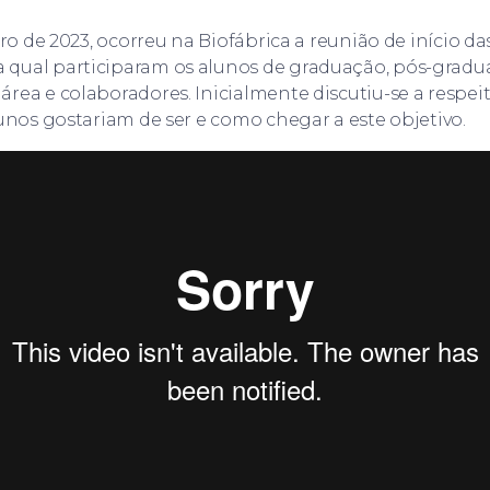
iro de 2023, ocorreu na Biofábrica a reunião de início da
qual participaram os alunos de graduação, pós-gradu
rea e colaboradores. Inicialmente discutiu-se a respeit
lunos gostariam de ser e como chegar a este objetivo.