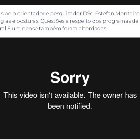
tas pelo orientador e pesquisador DSc. Estefan Monteiro
égias e posturas. Questões a respeito dos programas d
eral Fluminense também foram abordadas.