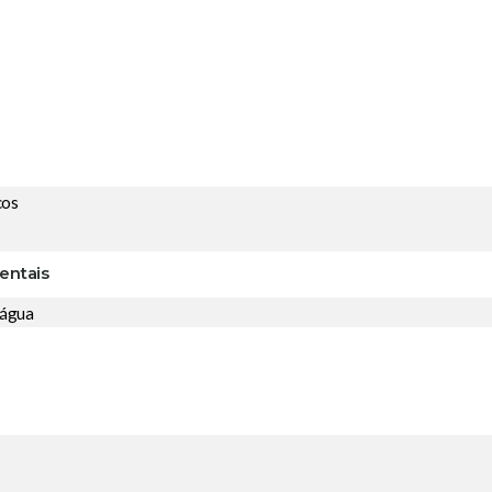
cos
entais
 água