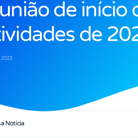
união de início 
tividades de 20
- 2023
a Notícia