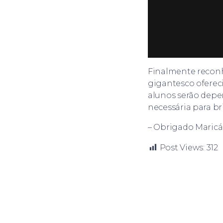
Finalmente reconh
gigantesco ofereci
alunos serão depe
necessária para bri
– Obrigado Maricá,
Post Views:
312