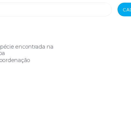
CA
pécie encontrada na
ba
Coordenação