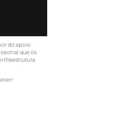
por do apoio
issional que os
infraestrutura
decer!