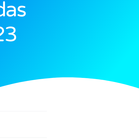
das
23