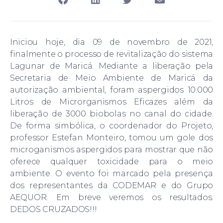
Iniciou hoje, dia 09 de novembro de 2021,
finalmente o processo de revitalização do sistema
Lagunar de Maricá. Mediante a liberação pela
Secretaria de Meio Ambiente de Maricá da
autorização ambiental, foram aspergidos 10.000
Litros de Microrganismos Eficazes além da
liberação de 3000 biobolas no canal do cidade.
De forma simbólica, o coordenador do Projeto,
professor Estefan Monteiro, tomou um gole dos
microganismos aspergidos para mostrar que não
oferece qualquer toxicidade para o meio
ambiente. O evento foi marcado pela presença
dos representantes da CODEMAR e do Grupo
AEQUOR. Em breve veremos os resultados.
DEDOS CRUZADOS!!!