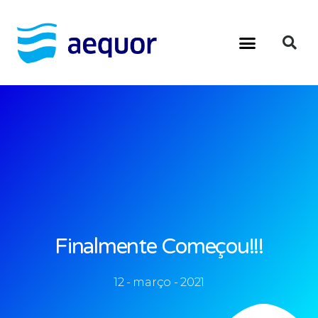
Material Educativo
Diagnósticos Ambientais
Finalmente Começou!!!
12 - março - 2021