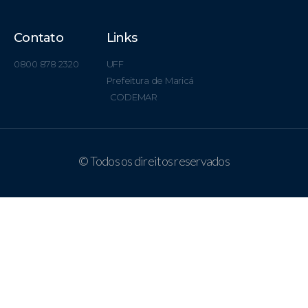
Contato
Links
0800 878 2320
UFF
Prefeitura de Maricá
CODEMAR
© Todos os direitos reservados