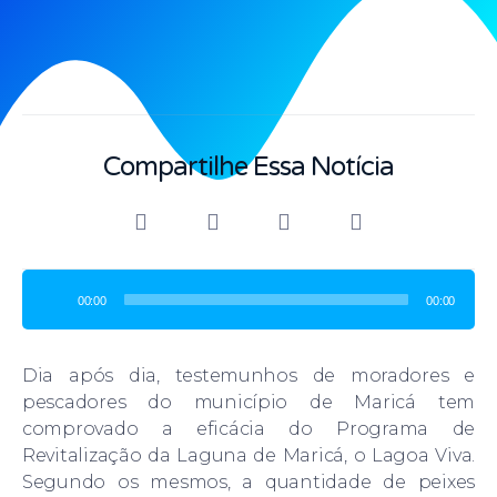
Compartilhe Essa Notícia
T
o
00:00
00:00
c
a
d
Dia após dia, testemunhos de moradores e
o
pescadores do município de Maricá tem
r
comprovado a eficácia do Programa de
d
Revitalização da Laguna de Maricá, o Lagoa Viva.
e
Segundo os mesmos, a quantidade de peixes
á