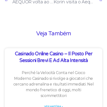
AEQUOR volta ao processo de Elaboração de Planos Municipais de Saneamento Básico
Korin visita o Aequor
Veja Também
Casinado Online Casino – Il Posto Per
Sessioni Brevi E Ad Alta Intensità
Perché la Velocità Conta nel Gioco
Moderno Casinado si rivolge a giocatori che
cercano adrenalina e risultati immediati. Nel
mondo frenetico di oggi, molti
scommettitori
VER MATÉRIA »