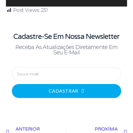
e
v
Post Views:
231
í
d
e
Cadastre-Se Em Nossa Newsletter
o
Receba As Atualizações Diretamente Em
Seu E-Mail
CADASTRAR
ANTERIOR
PROXÍMA