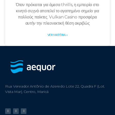
Όταν πρόκειται για άμεσα thrills, η εμπειρία στο
κινητό συχνά αποτελεί το αγαπημένο σημείο για
πολλούς παίκτες. Vulkan Casino προσφέρει
αυτήν την πλεονεκτική θέση ακριβώς
VER MATÉRIA »
Rua Vereador Antônio de Azeredo Lote 22, Quadra F (Lot.
Vista Mar), Centro, Maricá